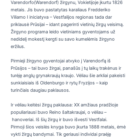
Varendorfo(Warendorf) žirgynu, Vokietijoje įkurtu 1826
metais. Jis buvo pastatytas karaliaus Fredderiko
Viliamo I iniciatyva – Vestfalijos regionas tada dar
priklausė Prūsijai – idant pagerinti vietinių žirgų veisimą.
Žirgyno programa leido vietiniams gyventojams už
nedidelį mokestį kergti su savo kumelėmis žirgyno
eržilus.
Pirmieji žirgyno gyventojai atvyko į Varendorfą iš
Prūsijos – tai buvo žirgai, panašūs į tų laikų trakėnus ir
turėję anglų grynakraujų kraujo. Vėliau šie arkliai pakeisti
sunkiaisiais iš Oldenburgo ir rytų Fryzijos – kaip
turinčiais daugiau paklausos.
Ir vėliau keitėsi žirgų paklausa: XX amžiaus pradžioje
populiariausi buvo Reino šaltakraujai, o vėliau –
hanoveriai. Iš šių žirgų ir buvo išvesti Vestfalai.
Pirmoji šios veislės knyga buvo įkurta 1888 metais, ėmė
vykti žirgų bandymai. Tik geriausi individai praėję