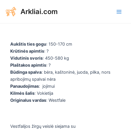
Aller
Arkliai.com
au
Main
contenu
Men
Aukštis ties gogu
: 150-170 cm
Krūtinės apimtis
: ?
Vidutinis svoris
: 450-580 kg
Plaštakos apimtis
: ?
Būdinga spalva
: bėra, kaštoninė, juoda, pilka, nors
apribojimų spalvai nėra
Panaudojimas
: jojimui
Kilmės šalis
: Vokietija
Originalus vardas
: Westfale
Vestfalijos žirgų veislė siejama su