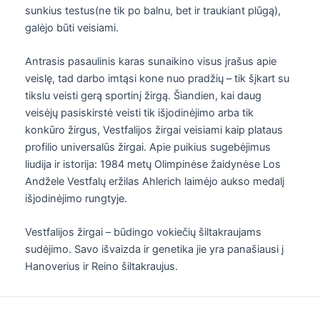
sunkius testus(ne tik po balnu, bet ir traukiant plūgą),
galėjo būti veisiami.
Antrasis pasaulinis karas sunaikino visus įrašus apie
veislę, tad darbo imtąsi kone nuo pradžių – tik šįkart su
tikslu veisti gerą sportinį žirgą. Šiandien, kai daug
veisėjų pasiskirstė veisti tik išjodinėjimo arba tik
konkūro žirgus, Vestfalijos žirgai veisiami kaip plataus
profilio universalūs žirgai. Apie puikius sugebėjimus
liudija ir istorija: 1984 metų Olimpinėse žaidynėse Los
Andžele Vestfalų eržilas Ahlerich laimėjo aukso medalį
išjodinėjimo rungtyje.
Vestfalijos žirgai – būdingo vokiečių šiltakraujams
sudėjimo. Savo išvaizda ir genetika jie yra panašiausi į
Hanoverius ir Reino šiltakraujus.