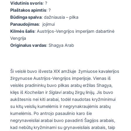
Vidutinis svoris
: ?
Plaštakos apimtis
: ?
Būdinga spalva
: dažniausia – pilka
Panaudojimas
: jojimui
Kilmės šalis
: Austrijos-Vengrijos imperijam dabartinė
Vengrija
Originalus vardas
: Shagya Arab
Ši veislė buvo išvesta XIX amžiuje žymiuose kavalerijos
žirgynuose Austrijos-Vengrijos imperijoje. Vienas iš
veislės pradininkų buvo pilkas arabų eržilas Shagya,
kilęs iš
Kocheilan
ir
Siglavi
arabų žirgų linijų. Jis buvo
aukštesnis nei kiti arabai, todėl naudotas kryžminimui
su kitų veislių kumelėmis ir negrynakraujėmis arabų
kumelėmis. Po antrojo pasaulinio karo šie
negrynaveisliai arabai buvo pavadinti Šagijos arabais,
kad nebūtų kryžminami su grynaveisliais arabais, taip