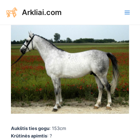
Aller
Arkliai.com
au
Main
contenu
Men
Aukštis ties gogu
: 153cm
Krūtinės apimtis
: ?