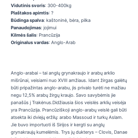
Vidutinis svoris
: 300-400kg
Plaštakos apimtis
: ?
Būdinga spalva
: kaštoninė, bėra, pilka
Panaudojimas
: jojimui
Kilmės šalis
: Prancūzija
Originalus vardas
: Anglo-Arab
Anglo-arabai – tai anglų grynakraujo ir arabų arklio
mišrūnai, veisiami nuo XVIII amžiaus. Idant žirgas galėtų
būti pripažintas anglo-arabu, jis privalo turėti ne mažiau
negu 12,5% arabų žirgų kraujo. Savo savybėmis jie
panašūs į Trakėnus.Didžiausia šios veislės arklių veisėja
yra Prancūzija. Prancūziškoji anglo-arabų veislė gali būti
atsekta iki dviejų eržilų: arabo Massoud ir turkų Aslam.
Jie buvo importuoti iš Sirijos ir kergti su anglų
grynakraujų kumelėmis. Trys jų dukterys – Clovis, Danae