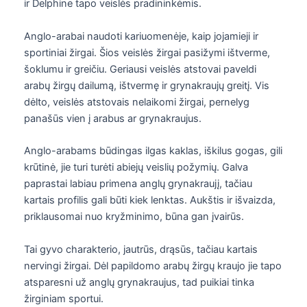
ir Delphine tapo veislės pradininkėmis.
Anglo-arabai naudoti kariuomenėje, kaip jojamieji ir
sportiniai žirgai. Šios veislės žirgai pasižymi ištverme,
šoklumu ir greičiu. Geriausi veislės atstovai paveldi
arabų žirgų dailumą, ištvermę ir grynakraujų greitį. Vis
dėlto, veislės atstovais nelaikomi žirgai, pernelyg
panašūs vien į arabus ar grynakraujus.
Anglo-arabams būdingas ilgas kaklas, iškilus gogas, gili
krūtinė, jie turi turėti abiejų veislių požymių. Galva
paprastai labiau primena anglų grynakraujį, tačiau
kartais profilis gali būti kiek lenktas. Aukštis ir išvaizda,
priklausomai nuo kryžminimo, būna gan įvairūs.
Tai gyvo charakterio, jautrūs, drąsūs, tačiau kartais
nervingi žirgai. Dėl papildomo arabų žirgų kraujo jie tapo
atsparesni už anglų grynakraujus, tad puikiai tinka
žirginiam sportui.