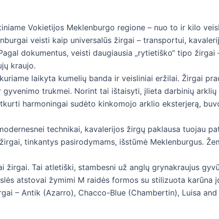
tiniame Vokietijos Meklenburgo regione – nuo to ir kilo vei
nburgai veisti kaip universalūs žirgai – transportui, kavaler
Pagal dokumentus, veisti daugiausia „rytietiško“ tipo žirgai 
jų kraujo.
uriame laikyta kumelių banda ir veisliniai eržilai. Žirgai pra
ir gyvenimo trukmei. Norint tai ištaisyti, įlieta darbinių arklių
tkurti harmoningai sudėto kinkomojo arklio eksterjerą, buv
modernesnei technikai, kavalerijos žirgų paklausa tuojau pat 
 žirgai, tinkantys pasirodymams, išstūmė Meklenburgus. Žem
i žirgai. Tai atletiški, stambesni už anglų grynakraujus gyv
eislės atstovai žymimi M raidės formos su stilizuota karūna į
irgai – Antik (Azarro), Chacco-Blue (Chambertin), Luisa an