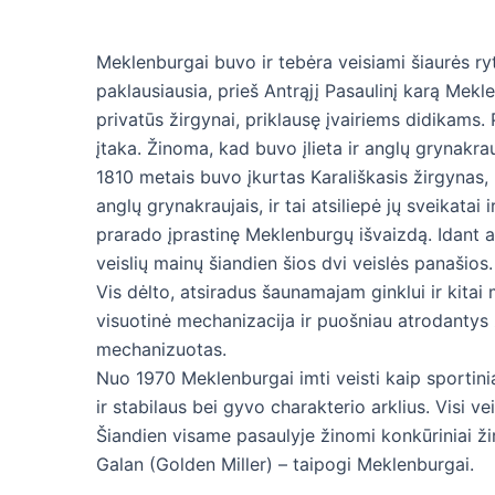
Meklenburgai buvo ir tebėra veisiami šiaurės ry
paklausiausia, prieš Antrąjį Pasaulinį karą Mekle
privatūs žirgynai, priklausę įvairiems didikams. 
įtaka. Žinoma, kad buvo įlieta ir anglų grynakrau
1810 metais buvo įkurtas Karališkasis žirgynas, k
anglų grynakraujais, ir tai atsiliepė jų sveikatai 
prarado įprastinę Meklenburgų išvaizdą. Idant a
veislių mainų šiandien šios dvi veislės panašios.
Vis dėlto, atsiradus šaunamajam ginklui ir kitai 
visuotinė mechanizacija ir puošniau atrodantys
mechanizuotas.
Nuo 1970 Meklenburgai imti veisti kaip sportinia
ir stabilaus bei gyvo charakterio arklius. Visi v
Šiandien visame pasaulyje žinomi konkūriniai ž
Galan (Golden Miller) – taipogi Meklenburgai.