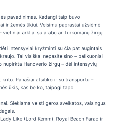
slės pavadinimas. Kadangi taip buvo
ijai ir žemės ūkiui. Veisimu paprastai užsiėmė
– vietiniai arkliai su arabų ar Turkomanų žirgų
dėti intensyviai kryžminti su čia pat augintais
 kraujo. Tai visiškai nepasiteisino – palikuoniai
o nupirkta Hanoverio žirgų – dėl intensyvių
krito. Panašiai atsitiko ir su transportu –
ės ūkis, kas be ko, taipogi tapo
ūnai. Siekiama veisti geros sveikatos, vaisingus
dagais.
d Lady Like (Lord Kemm), Royal Beach Farao ir