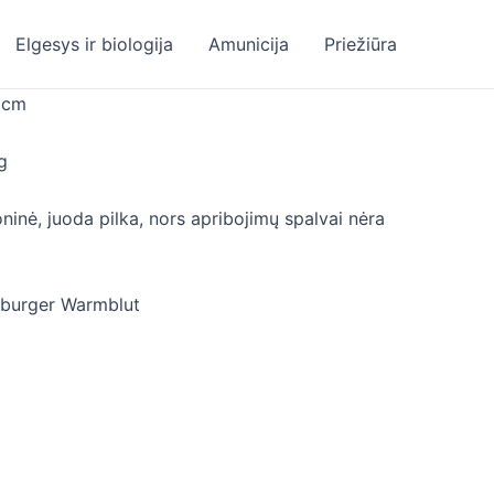
Elgesys ir biologija
Amunicija
Priežiūra
 cm
g
oninė, juoda pilka, nors apribojimų spalvai nėra
nburger Warmblut