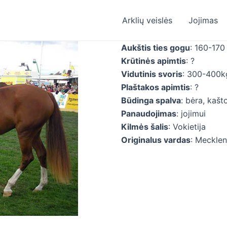
Arklių veislės
Jojimas
Aukštis ties gogu
: 160-170
Krūtinės apimtis
: ?
Vidutinis svoris
: 300-400k
Plaštakos apimtis
: ?
Būdinga spalva
: bėra, kašt
Panaudojimas
: jojimui
Kilmės šalis
: Vokietija
Originalus vardas
: Meckle