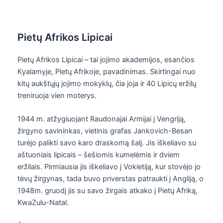
Pietų Afrikos Lipicai
Pietų Afrikos Lipicai – tai jojimo akademijos, esančios
Kyalamyje, Pietų Afrikoje, pavadinimas. Skirtingai nuo
kitų aukštųjų jojimo mokyklų, čia joja ir 40
Lipicų eržilų
treniruoja vien moterys.
1944 m. atžygiuojant Raudonajai Armijai į Vengriją,
žirgyno savininkas, vietinis grafas Jankovich-Besan
turėjo palikti savo karo draskomą šalį. Jis iškeliavo su
aštuoniais lipicais – šešiomis kumelėmis ir dviem
eržilais. Pirmiausia jis iškeliavo į Vokietiją, kur stovėjo jo
tėvų žirgynas, tada buvo priverstas patraukti į Angliją, o
1948m. gruodį jis su savo žirgais atkako į Pietų Afriką,
KwaZulu-Natal.