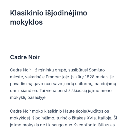
Klasikinio išjodinėjimo
mokyklos
Cadre Noir
Cadre Noir – žirgininkų grupė, susibūrusi Somiuro
mieste, vakarinėje Prancuzijoje. Įsikūrę 1828 metais jie
pavadinimą gavo nuo savo juodų uniformų, naudojamų
dar ir šiandien. Tai viena perstižiškiausių jojimo meno
mokyklų pasaulyje.
Cadre Noir moko klasikinio Haute école(Aukštosios
mokyklos) išjodinėjimo, turinčio ištakas XVIa. Italijoje. Ši
jojimo mokykla ne tik saugo nuo Ksenofonto išlikusias