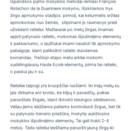
Ispaniškos jojimo mokyklos metodai remiasi François
Robichon de la Gueriniere mokymu. Išskiriamos trys
žirgo apmokymo stadijos: pirmoji, kai keturmetis eržilas
apmokomas nuo žemės, stiprinami jo raumenys prieš
užsėdant raiteliui. Mažiausiai po metų žirgas imamas
apjoti patyrusio raitelio, mokomas išjodinėjimo elementų
ir paklusnumo, o laužtukai imami naudoti tik apmokymo
pabaigoje, idant patikslinti raitelio duodamas
komandas. Trečiojo etapo metu arkliai mokomi
sudėtingiausių Haute Ecole elementų, pirma be raitelio,
o paskui jau ir su.
Raiteliai taipogi yra kruopščiai ruošiami. Iki trejų metų su
jais dirbama ant kordo, be kilpų ir pavadžių, puikiai
paruoštais žirgais, idant išmokti teisingos sėdėsenos.
Vėliau jiems leidžiama patiems kontroliuoti žirgus, bet tik
su patyrusio trenerio priežiūra, mokytis aukštosios
mokyklos išjodinėjimo elementų. Tai gali trukti 2-4
metus. Tada raiteliui leidžiama paruošti jauną žirgą iki