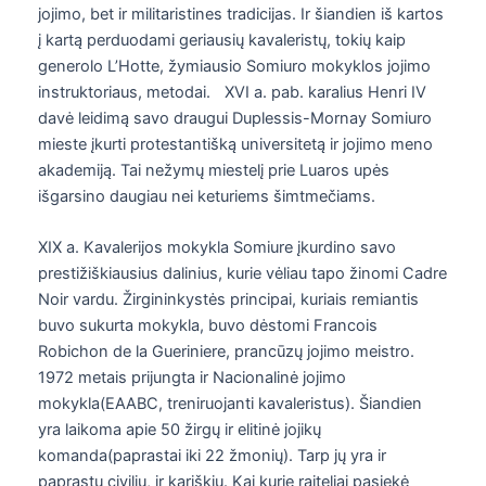
jojimo, bet ir militaristines tradicijas. Ir šiandien iš kartos
į kartą perduodami geriausių kavaleristų, tokių kaip
generolo L’Hotte, žymiausio Somiuro mokyklos jojimo
instruktoriaus, metodai. XVI a. pab. karalius Henri IV
davė leidimą savo draugui Duplessis-Mornay Somiuro
mieste įkurti protestantišką universitetą ir jojimo meno
akademiją. Tai nežymų miestelį prie Luaros upės
išgarsino daugiau nei keturiems šimtmečiams.
XIX a. Kavalerijos mokykla Somiure įkurdino savo
prestižiškiausius dalinius, kurie vėliau tapo žinomi Cadre
Noir vardu. Žirgininkystės principai, kuriais remiantis
buvo sukurta mokykla, buvo dėstomi Francois
Robichon de la Gueriniere, prancūzų jojimo meistro.
1972 metais prijungta ir Nacionalinė jojimo
mokykla(EAABC, treniruojanti kavaleristus). Šiandien
yra laikoma apie 50 žirgų ir elitinė jojikų
komanda(paprastai iki 22 žmonių). Tarp jų yra ir
paprastų civilių, ir kariškių. Kai kurie raiteliai pasiekė