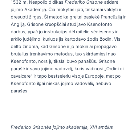
1532 m. Neapolio didikas
Frederiko Grisone
atidarė
jojimo Akademiją. Čia mokytasi joti, tinkamai valdyti ir
dresuoti žirgus. Ši metodika greitai pasiekė Prancūziją ir
Angliją. Grisone kruopščiai studijavo Ksenofonto
darbus, ypač jo instrukcijas dėl raitelio sėdėsenos ir
arklio judėjimo, kuriuos jis kartodavo žodis žodin. Vis
dėlto žinoma, kad Grisone ir jo mokiniai propagavo
brutalius treniravimo metodus, tuo skirdamiesi nuo
Ksenofonto, nors jų tikslai buvo panašūs. Grisone
parašė ir savo jojimo vadovėlį, kuris vadinosi „Ordini di
cavalcare“ ir tapo bestseleriu visoje Europoje, mat po
Ksenofonto ilgai niekas jojimo vadovėlių nebuvo
parašęs.
Frederico Grisonės jojimo akademija, XVI amžius