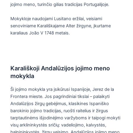
jojimo meno, turinčio gilias tradicijas Portugalijoje.
Mokykloje naudojami Lusitano eržilai, veisiami
senoviniame Karališkajame Alter žirgyne, įkurtame
karaliaus João V 1748 metais.
Karališkoji Andalūzijos jojimo meno
mokykla
Ši jojimo mokykla yra įsikūrusi Ispanijoje, Jerez de la
Frontera mieste. Jos pagrindiniai tikslai – palaikyti
Andalūzijos žirgų gebėjimus, klasikines Ispaniško
barokinio jojimo tradicijas, ruošti raitelius ir žirgus
tarptautinėms išjodinėjimo varžyboms ir taipogi mokyti
visų arklininkystės sričių: vadeliojimo, kalvystės,
balnininkystės, žirgų veisimo. Andalūzijos jojimo meno