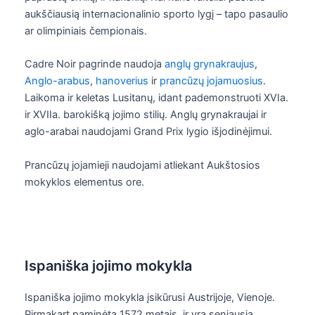
aukščiausią internacionalinio sporto lygį – tapo pasaulio
ar olimpiniais čempionais.
Cadre Noir pagrinde naudoja
anglų grynakraujus
,
Anglo-arabus
,
hanoverius
ir
prancūzų jojamuosius
.
Laikoma ir keletas Lusitanų, idant pademonstruoti XVIa.
ir XVIIa. barokišką jojimo stilių. Anglų grynakraujai ir
aglo-arabai naudojami Grand Prix lygio išjodinėjimui.
Prancūzų jojamieji naudojami atliekant Aukštosios
mokyklos elementus ore.
Ispaniška jojimo mokykla
Ispaniška jojimo mokykla įsikūrusi Austrijoje, Vienoje.
Pirmąkart paminėta 1572 metais, ir yra seniausia