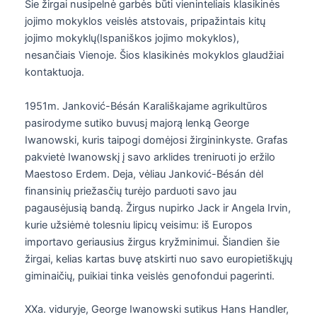
Šie žirgai nusipelnė garbės būti vieninteliais klasikinės
jojimo mokyklos veislės atstovais, pripažintais kitų
jojimo mokyklų(Ispaniškos jojimo mokyklos),
nesančiais Vienoje. Šios klasikinės mokyklos glaudžiai
kontaktuoja.
1951m. Janković-Bésán Karališkajame agrikultūros
pasirodyme sutiko buvusį majorą lenką George
Iwanowski, kuris taipogi domėjosi žirgininkyste. Grafas
pakvietė Iwanowskį į savo arklides treniruoti jo eržilo
Maestoso Erdem. Deja, vėliau Janković-Bésán dėl
finansinių priežasčių turėjo parduoti savo jau
pagausėjusią bandą. Žirgus nupirko Jack ir Angela Irvin,
kurie užsiėmė tolesniu lipicų veisimu: iš Europos
importavo geriausius žirgus kryžminimui. Šiandien šie
žirgai, kelias kartas buvę atskirti nuo savo europietiškųjų
giminaičių, puikiai tinka veislės genofondui pagerinti.
XXa. viduryje, George Iwanowski sutikus Hans Handler,