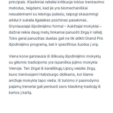
principais. Klasikiniai raiteliai kritikuoja tokius treniravimo
metodus, teigdami, kad jie yra biomechaniškai
nesuderinami su teisingu judesiu, taipogi skausmingi
arkliui ir sukelia ilgalaikes psichines pasekmes.
Gryniausiajai išjodinėjimo formai – Aukštajai mokyklai –
dažnai reikia daug metų tinkamai paruošti žirgą ir raitelį.
Toks gerai paruoštas duetas gali ne tik atlikti Grand Prix
išjodinėjimo programą, bet ir specifinius šuolius į orą.
Viena kone garsiausia iš išlikusių išjodinėjimo mokyklų
su giliomis tradicijomis yra Ispaniška jojimo mokykla
Vienoje. Ten žirgai iš karališkųjų Lipicų veislės žirgų
buvo treniruojami Habsburgo didikams, kol šiame
amžiuje mokykla tapo vieša. Iš turizmo ir pasirodymo
pajamų treneriai gali perduoti savo klasikinę tradiciją iš
kartos į kartą.