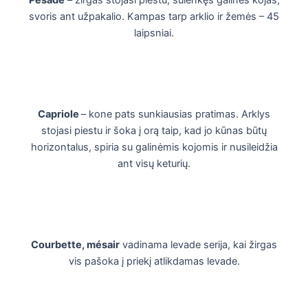
Pesade
– žirgas stojasi piestu, sulenkęs galines kojas,
svoris ant užpakalio. Kampas tarp arklio ir žemės – 45
laipsniai.
Capriole
– kone pats sunkiausias pratimas. Arklys
stojasi piestu ir šoka į orą taip, kad jo kūnas būtų
horizontalus, spiria su galinėmis kojomis ir nusileidžia
ant visų keturių.
Courbette, mésair
vadinama levade serija, kai žirgas
vis pašoka į priekį atlikdamas levade.