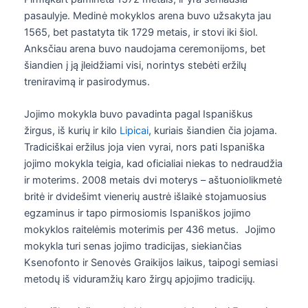
pasaulyje. Medinė mokyklos arena buvo užsakyta jau
1565, bet pastatyta tik 1729 metais, ir stovi iki šiol.
Anksčiau arena buvo naudojama ceremonijoms, bet
šiandien į ją įleidžiami visi, norintys stebėti eržilų
treniravimą ir pasirodymus.
Jojimo mokykla buvo pavadinta pagal Ispaniškus
žirgus, iš kurių ir kilo
Lipicai
, kuriais šiandien čia jojama.
Tradiciškai eržilus joja vien vyrai, nors pati Ispaniška
jojimo mokykla teigia, kad oficialiai niekas to nedraudžia
ir moterims. 2008 metais dvi moterys – aštuoniolikmetė
britė ir dvidešimt vienerių austrė išlaikė stojamuosius
egzaminus ir tapo pirmosiomis Ispaniškos jojimo
mokyklos raitelėmis moterimis per 436 metus. Jojimo
mokykla turi senas jojimo tradicijas, siekiančias
Ksenofonto ir Senovės Graikijos laikus, taipogi semiasi
metodų iš viduramžių karo žirgų apjojimo tradicijų.