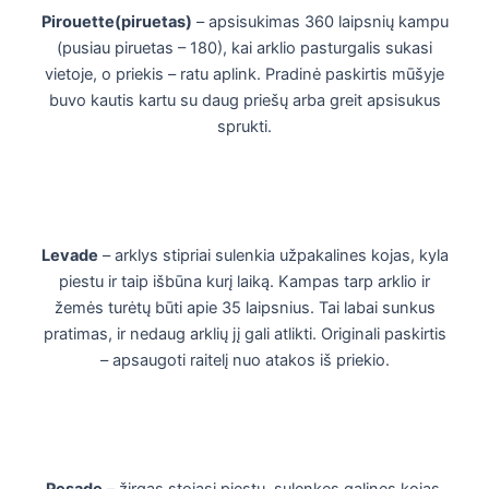
Pirouette
(piruetas)
– apsisukimas 360 laipsnių kampu
(pusiau piruetas – 180), kai arklio pasturgalis sukasi
vietoje, o priekis – ratu aplink. Pradinė paskirtis mūšyje
buvo kautis kartu su daug priešų arba greit apsisukus
sprukti.
Levade
– arklys stipriai sulenkia užpakalines kojas, kyla
piestu ir taip išbūna kurį laiką. Kampas tarp arklio ir
žemės turėtų būti apie 35 laipsnius. Tai labai sunkus
pratimas, ir nedaug arklių jį gali atlikti. Originali paskirtis
– apsaugoti raitelį nuo atakos iš priekio.