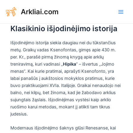
Aller
Arkliai.com
au
Main
contenu
Klasikinio išjodinėjimo istorija
Men
Išjodinėjimo istorija siekia daugiau nei du tūkstančius
metų. Graikų vadas Ksenofontas, gimęs apie 430 m.
per. Kr., parašė pirmą žinomą knygą apie arklių
treniravimą, kuri vadinasi „
Hipika
“ – išvertus „Jojimo
menas“. Kai kurie pratimai, aprašyti Ksenofonto, yra
labai panašūs į aukštosios mokyklos pratimus, kurie
buvo praktikuojami XVIa. Italijoje. Graikai nenaudojo nei
balno, nei kilpų, bet žinoma, kad jie žabodavo arklius
sujungtais žąslais. Išjodinėjimas vystėsi kaip arklio
ruošimo karui metodas, mokant jį atlikti tam tikrus
judesius.
Modernaus išjodinėjimo šaknys glūsi Renesanse, kai