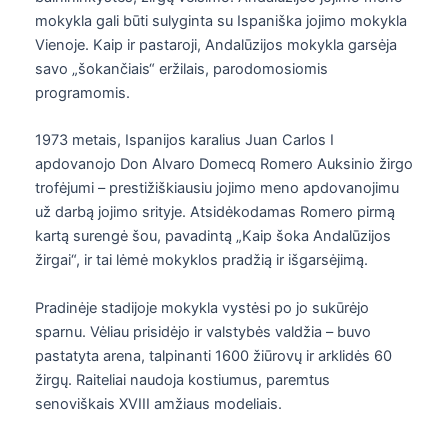
mokykla gali būti sulyginta su Ispaniška jojimo mokykla
Vienoje. Kaip ir pastaroji, Andalūzijos mokykla garsėja
savo „šokančiais“ eržilais, parodomosiomis
programomis.
1973 metais, Ispanijos karalius Juan Carlos I
apdovanojo Don Alvaro Domecq Romero Auksinio žirgo
trofėjumi – prestižiškiausiu jojimo meno apdovanojimu
už darbą jojimo srityje. Atsidėkodamas Romero pirmą
kartą surengė šou, pavadintą „Kaip šoka Andalūzijos
žirgai“, ir tai lėmė mokyklos pradžią ir išgarsėjimą.
Pradinėje stadijoje mokykla vystėsi po jo sukūrėjo
sparnu. Vėliau prisidėjo ir valstybės valdžia – buvo
pastatyta arena, talpinanti 1600 žiūrovų ir arklidės 60
žirgų. Raiteliai naudoja kostiumus, paremtus
senoviškais XVIII amžiaus modeliais.