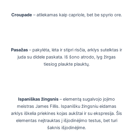
Croupade
– atliekamas kaip capriole, bet be spyrio ore.
Pasažas
– pakylėta, lėta ir stipri risčia, arklys sutelktas ir
juda su didele paskata. Iš šono atrodo, lyg žirgas
tiesiog plaukte plauktų.
Ispaniškas žingsnis
– elementą sugalvojo jojimo
meistras James Fillis. Ispanišku žingsniu eidamas
arklys iškelia priekines kojas aukštai ir su ekspresija. Šis
elementas neįtrauktas į išjodinėjimo testus, bet turi
šaknis išjodinėjime.