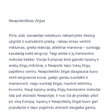
Neapolietiškas žirgas
XVIa. pab. kavalerijai nebebuvo reikiamybės tiesiog
užgriūti ir sutriuškinti priešą – labiau imtas vertinti
miklumas, greita reakcija, atletiniai manevrai – sunkiąją
kavaleriją keitė lengvoji. Taigi arkliai ir jų treniravimo
metodai keitėsi. Visoje Europoje ėmė garsėti Ispanų ir
arabų žirgų mišrūnai, o Neapolis tapo tokių žirgų
paplitimo centru. Neapolietiški žirgai daugiausia buvo
skirti lengvesnei kovai, galėjo geriau susitelkti ir
manevruoti, negu sunkieji žirgai, naudoti ietininkų
kovoms. Nauji ispanų-arabų žirgų treniravimo metodai
taip pat atsirado Neapolyje, ir nuo čia jie pradėjo plisti
po visą Europą. Ispanų ir Neapoliečių žirgai buvo gan
populiarūs ir tapo pagrindu atsirasti daugeliui garsių