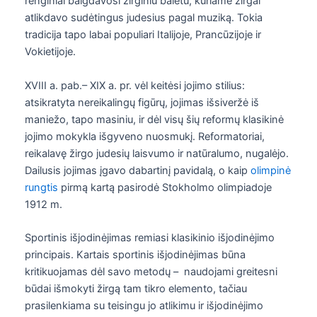
renginiai baigdavosi žirginiu baletu, kuriame žirgai
atlikdavo sudėtingus judesius pagal muziką. Tokia
tradicija tapo labai populiari Italijoje, Prancūzijoje ir
Vokietijoje.
XVIII a. pab.– XIX a. pr. vėl keitėsi jojimo stilius:
atsikratyta nereikalingų figūrų, jojimas išsiveržė iš
maniežo, tapo masiniu, ir dėl visų šių reformų klasikinė
jojimo mokykla išgyveno nuosmukį. Reformatoriai,
reikalavę žirgo judesių laisvumo ir natūralumo, nugalėjo.
Dailusis jojimas įgavo dabartinį pavidalą, o kaip
olimpinė
rungtis
pirmą kartą pasirodė Stokholmo olimpiadoje
1912 m.
Sportinis išjodinėjimas remiasi klasikinio išjodinėjimo
principais. Kartais sportinis išjodinėjimas būna
kritikuojamas dėl savo metodų – naudojami greitesni
būdai išmokyti žirgą tam tikro elemento, tačiau
prasilenkiama su teisingu jo atlikimu ir išjodinėjimo