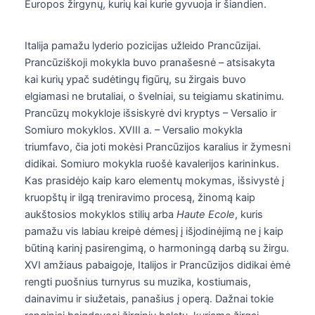
Europos žirgynų, kurių kai kurie gyvuoja ir šiandien.
Italija pamažu lyderio pozicijas užleido Prancūzijai.
Prancūziškoji mokykla buvo pranašesnė – atsisakyta
kai kurių ypač sudėtingų figūrų, su žirgais buvo
elgiamasi ne brutaliai, o švelniai, su teigiamu skatinimu.
Prancūzų mokykloje išsiskyrė dvi kryptys – Versalio ir
Somiuro mokyklos. XVIII a. – Versalio mokykla
triumfavo, čia joti mokėsi Prancūzijos karalius ir žymesni
didikai. Somiuro mokykla ruošė kavalerijos karininkus.
Kas prasidėjo kaip karo elementų mokymas, išsivystė į
kruopštų ir ilgą treniravimo procesą, žinomą kaip
aukštosios mokyklos stilių arba
Haute Ecole
, kuris
pamažu vis labiau kreipė dėmesį į išjodinėjimą ne į kaip
būtiną karinį pasirengimą, o harmoningą darbą su žirgu.
XVI amžiaus pabaigoje, Italijos ir Prancūzijos didikai ėmė
rengti puošnius turnyrus su muzika, kostiumais,
dainavimu ir siužetais, panašius į operą. Dažnai tokie