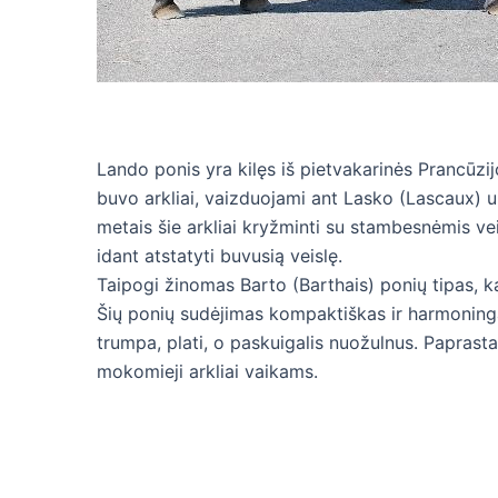
Lando ponis yra kilęs iš pietvakarinės Prancūzi
buvo arkliai, vaizduojami ant Lasko (Lascaux) ur
metais šie arkliai kryžminti su stambesnėmis v
idant atstatyti buvusią veislę.
Taipogi žinomas Barto (Barthais) ponių tipas, ka
Šių ponių sudėjimas kompaktiškas ir harmoningas
trumpa, plati, o paskuigalis nuožulnus. Paprast
mokomieji arkliai vaikams.