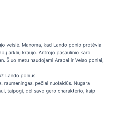
raujo veislė. Manoma, kad Lando ponio protėviai
abų arklių kraujo. Antrojo pasaulinio karo
n. Šiuo metu naudojami Arabai ir Velso poniai,
 už Lando ponius.
as, raumeningas, pečiai nuolaidūs. Nugara
i, taipogi, dėl savo gero charakterio, kaip