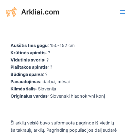
Aller
Arkliai.com
au
Main
contenu
Men
Aukštis ties gogu
: 150-152 cm
Krūtinės apimtis
: ?
Vidutinis svoris
: ?
Plaštakos apimtis
: ?
Būdinga spalva
: ?
Panaudojimas
: darbui, mėsai
Kilmės šalis
: Slovėnija
Originalus vardas
: Slovenski hladnokrvni konj
Ši arklių veislė buvo suformuota pagrinde iš vietinių
šaltakraujų arklių. Pagrindinę populiacijos dalį sudarė