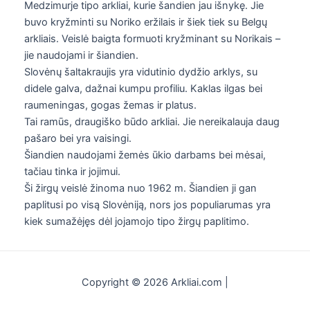
Medzimurje tipo arkliai, kurie šandien jau išnykę. Jie
buvo kryžminti su Noriko eržilais ir šiek tiek su Belgų
arkliais. Veislė baigta formuoti kryžminant su Norikais –
jie naudojami ir šiandien.
Slovėnų šaltakraujis yra vidutinio dydžio arklys, su
didele galva, dažnai kumpu profiliu. Kaklas ilgas bei
raumeningas, gogas žemas ir platus.
Tai ramūs, draugiško būdo arkliai. Jie nereikalauja daug
pašaro bei yra vaisingi.
Šiandien naudojami žemės ūkio darbams bei mėsai,
tačiau tinka ir jojimui.
Ši žirgų veislė žinoma nuo 1962 m. Šiandien ji gan
paplitusi po visą Slovėniją, nors jos populiarumas yra
kiek sumažėjęs dėl jojamojo tipo žirgų paplitimo.
Copyright © 2026 Arkliai.com |