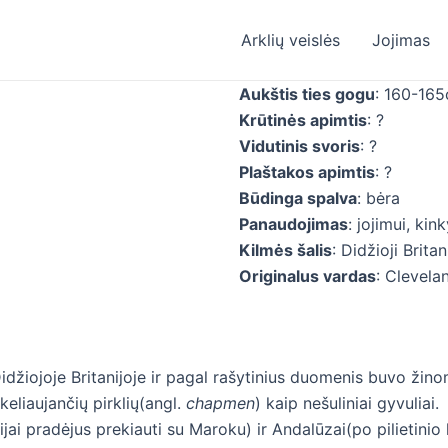
Arklių veislės
Jojimas
Aukštis ties gogu
: 160-16
Krūtinės apimtis
: ?
Vidutinis svoris
: ?
Plaštakos apimtis
: ?
Būdinga spalva
: bėra
Panaudojimas
: jojimui, kin
Kilmės šalis
: Didžioji Britan
Originalus vardas
: Clevela
ų Didžiojoje Britanijoje ir pagal rašytinius duomenis buvo ž
eliaujančių pirklių(angl.
chapmen
) kaip nešuliniai gyvuliai
jai pradėjus prekiauti su Maroku) ir Andalūzai(po pilietinio 