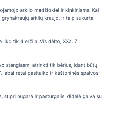
jojamojo arklio medžioklei ir kinkiniams. Kai
 grynakraujų arklių kraujo, ir taip sukurta
iko tik 4 eržilai.Vis dėlto, XXa. 7
o stengiasmi atrinkti tik bėrius, idant būtų
labai retai pasitaiko ir kaštoninės spalvos
 stipri nugara ir pasturgalis, didelė galva su