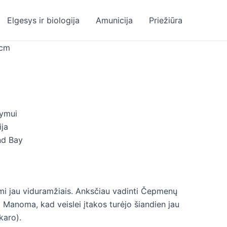
Elgesys ir biologija
Amunicija
Priežiūra
5cm
kymui
ija
nd Bay
inomi jau viduramžiais. Anksčiau vadinti Čepmenų
. Manoma, kad veislei įtakos turėjo šiandien jau
karo).