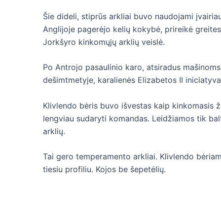
Šie dideli, stiprūs arkliai buvo naudojami įvair
Anglijoje pagerėjo kelių kokybė, prireikė greites
Jorkšyro kinkomųjų arklių veislė.
Po Antrojo pasaulinio karo, atsiradus mašinoms, K
dešimtmetyje, karalienės Elizabetos II iniciatyva
Klivlendo bėris buvo išvestas kaip kinkomasis ži
lengviau sudaryti komandas. Leidžiamos tik balt
arklių.
Tai gero temperamento arkliai. Klivlendo bėriams
tiesiu profiliu. Kojos be šepetėlių.