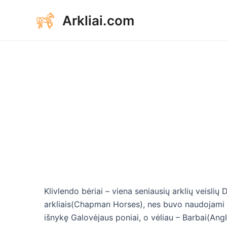
Aller
Arkliai.com
au
contenu
Klivlendo bėriai – viena seniausių arklių veisli
arkliais(Chapman Horses), nes buvo naudojami k
išnykę Galovėjaus poniai, o vėliau – Barbai(Angli