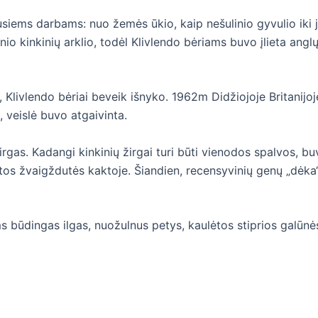
iausiems darbams: nuo žemės ūkio, kaip nešulinio gyvulio iki 
nio kinkinių arklio, todėl Klivlendo bėriams buvo įlieta anglų
livlendo bėriai beveik išnyko. 1962m Didžiojoje Britanijoje l
, veislė buvo atgaivinta.
rgas. Kadangi kinkinių žirgai turi būti vienodos spalvos, buv
os žvaigždutės kaktoje. Šiandien, recensyvinių genų „dėka“, 
 būdingas ilgas, nuožulnus petys, kaulėtos stiprios galūnės,