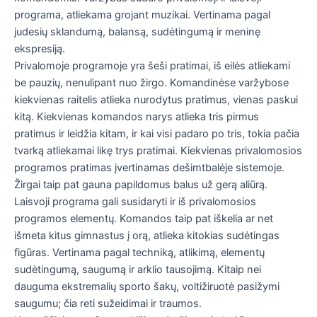
programa, atliekama grojant muzikai. Vertinama pagal
judesių sklandumą, balansą, sudėtingumą ir meninę
ekspresiją.
Privalomoje programoje yra šeši pratimai, iš eilės atliekami
be pauzių, nenulipant nuo žirgo. Komandinėse varžybose
kiekvienas raitelis atlieka nurodytus pratimus, vienas paskui
kitą. Kiekvienas komandos narys atlieka tris pirmus
pratimus ir leidžia kitam, ir kai visi padaro po tris, tokia pačia
tvarką atliekamai likę trys pratimai. Kiekvienas privalomosios
programos pratimas įvertinamas dešimtbalėje sistemoje.
Žirgai taip pat gauna papildomus balus už gerą aliūrą.
Laisvoji programa gali susidaryti ir iš privalomosios
programos elementų. Komandos taip pat iškelia ar net
išmeta kitus gimnastus į orą, atlieka kitokias sudėtingas
figūras. Vertinama pagal techniką, atlikimą, elementų
sudėtingumą, saugumą ir arklio tausojimą. Kitaip nei
dauguma ekstremalių sporto šakų, voltižiruotė pasižymi
saugumu; čia reti sužeidimai ir traumos.