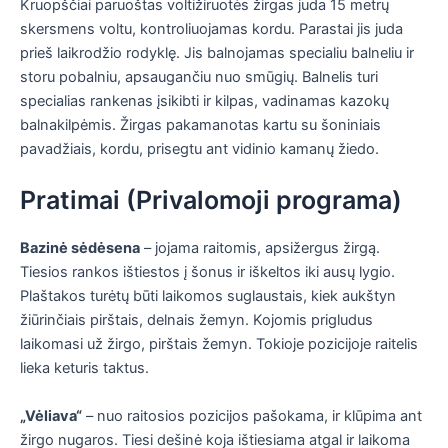
Kruopščiai paruoštas voltižiruotės žirgas juda 15 metrų
skersmens voltu, kontroliuojamas kordu. Parastai jis juda
prieš laikrodžio rodyklę. Jis balnojamas specialiu balneliu ir
storu pobalniu, apsaugančiu nuo smūgių. Balnelis turi
specialias rankenas įsikibti ir kilpas, vadinamas kazokų
balnakilpėmis. Žirgas pakamanotas kartu su šoniniais
pavadžiais, kordu, prisegtu ant vidinio kamanų žiedo.
Pratimai (Privalomoji programa)
Bazinė sėdėsena
– jojama raitomis, apsižergus žirgą.
Tiesios rankos ištiestos į šonus ir iškeltos iki ausų lygio.
Plaštakos turėtų būti laikomos suglaustais, kiek aukštyn
žiūrinčiais pirštais, delnais žemyn. Kojomis prigludus
laikomasi už žirgo, pirštais žemyn. Tokioje pozicijoje raitelis
lieka keturis taktus.
„Vėliava“
– nuo raitosios pozicijos pašokama, ir klūpima ant
žirgo nugaros. Tiesi dešinė koja ištiesiama atgal ir laikoma