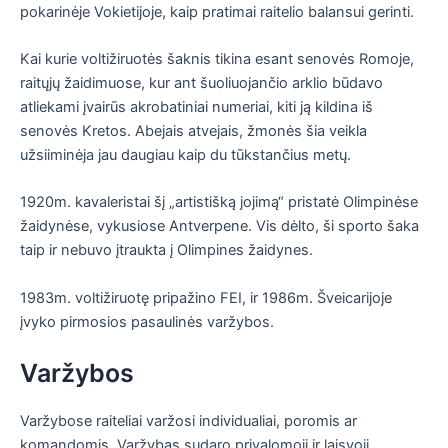
pokarinėje Vokietijoje, kaip pratimai raitelio balansui gerinti.
Kai kurie voltižiruotės šaknis tikina esant senovės Romoje,
raitųjų žaidimuose, kur ant šuoliuojančio arklio būdavo
atliekami įvairūs akrobatiniai numeriai, kiti ją kildina iš
senovės Kretos. Abejais atvejais, žmonės šia veikla
užsiiminėja jau daugiau kaip du tūkstančius metų.
1920m. kavaleristai šį „artistišką jojimą“ pristatė Olimpinėse
žaidynėse, vykusiose Antverpene. Vis dėlto, ši sporto šaka
taip ir nebuvo įtraukta į Olimpines žaidynes.
1983m. voltižiruotę pripažino FEI, ir 1986m. Šveicarijoje
įvyko pirmosios pasaulinės varžybos.
Varžybos
Varžybose raiteliai varžosi individualiai, poromis ar
komandomis. Varžybas sudaro privalomoji ir laisvoji