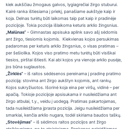
kiek aukščiau žmogaus galvos, lygiagrečiai žirgo stuburui.
Kairė ranka ištiesiama į priekį, panašiame aukštyje kaip ir
koja. Delnas turėtų būti laikomas taip pat kaip ir pradinėje
pozicijoje. Tokia pozicija išlaikoma keturis arklio žingsnius.
„Malūnas“
– Gimnastas apsisuka aplink savo ašį sėdomis
ant žirgo, tiesiomis kojomis. Kiekvienas kojos persukimas
padaromas per keturis arklio žingsnius, o visas pratimas –
per šešiolika. Kojos viso pratimo metu turėtų būti visiškai
tiesios, pirštai ištiesti. Kai abi kojos yra vienoje arklio pusėje,
jos būna suglaustos.
„Žirklės“
– iš raitos sėdėsenos pereinama į pradinę pratimo
poziciją: stovima ant žirgo aukštyn kojomis, ant rankų.
Kojos sukryžiuotos. Išorinė koja eina per viršų, vidinė – per
apačią. Tokioje pozicijoje apsisukama ir nusileidžiama ant
žirgo atbulai, t.y., veidu į uodegą. Pratimas pakartojamas,
tada nusileidžiama įprasta pozicija. Jeigu nusileidžiama per
smarkiai, kenčia arklio nugara, todėl skiriama baudos taškų.
„Stovėjimas“
– iš sėdimos raitos pozicijos ant žirgo
atsiklaupiama, po to atsistojama. Rankenos paleidžiamos.