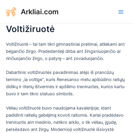
Aller
Arkliai.com
au
Main
contenu
Voltižiruotė
Men
Voltižiruotė – tai tam tikri gimnastiniai pratimai, atliekami ant
bėgančio žirgo. Pradedantieji dirba ant žingsniuojančio ar
rinčiuojančio žirgo, o patyrę – ant zovaduojančio.
Dabartinis voltižiruotės pavadinimas atėjo iš prancūzų
termino „la voltige“, kuris Renesanso metu apibūdino raitųjų
didikų ir riterių ištvermės ir apšilimo treniruotes, kurios kartu
buvo ir tam tikro statuso simbolis.
Vėliau voltižiruotė buvo naudojama kavalerijoje, idant
padidinti raitelių gebėjimą kovoti raitomis. Kariai pradėdavo
treniruotis ant medinio, netikro arklio, o tik vėliau, įgudę,
persėsdavo ant žirgų. Modernioji voltižiruotė išsivystė