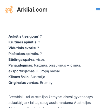
Aller
Arkliai.com
au
Main
contenu
Men
Aukštis ties gogu
: ?
Krūtinės apimtis
: ?
Vidutinis svoris
: ?
Plaštakos apimtis
: ?
Būdinga spalva
: visos
Panaudojimas
: turizmui, prijaukinus – jojimui,
eksportuojamas į Europą mėsai
Kilmės šalis
: Australija
Originalus vardas
: Brumby
Brembiai – tai Australijos žemyne laisvai gyvenantys
sulaukėję arkliai. Jų daugiausia randama Australijos