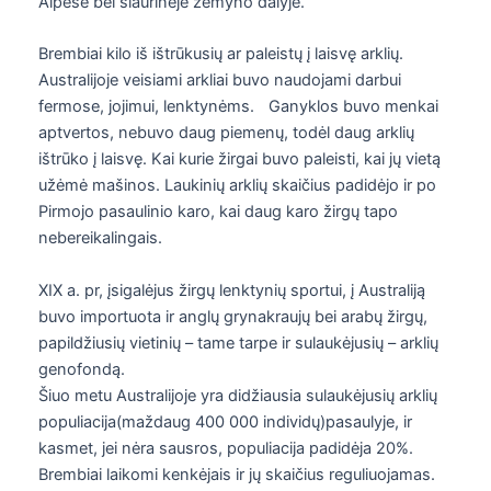
Alpėse bei šiaurinėje žemyno dalyje.
Brembiai kilo iš ištrūkusių ar paleistų į laisvę arklių.
Australijoje veisiami arkliai buvo naudojami darbui
fermose, jojimui, lenktynėms. Ganyklos buvo menkai
aptvertos, nebuvo daug piemenų, todėl daug arklių
ištrūko į laisvę. Kai kurie žirgai buvo paleisti, kai jų vietą
užėmė mašinos. Laukinių arklių skaičius padidėjo ir po
Pirmojo pasaulinio karo, kai daug karo žirgų tapo
nebereikalingais.
XIX a. pr, įsigalėjus žirgų lenktynių sportui, į Australiją
buvo importuota ir anglų grynakraujų bei arabų žirgų,
papildžiusių vietinių – tame tarpe ir sulaukėjusių – arklių
genofondą.
Šiuo metu Australijoje yra didžiausia sulaukėjusių arklių
populiacija(maždaug 400 000 individų)pasaulyje, ir
kasmet, jei nėra sausros, populiacija padidėja 20%.
Brembiai laikomi kenkėjais ir jų skaičius reguliuojamas.