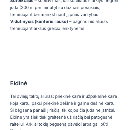
Sutelktasis
– šuoliavimas, kai sutelktasis arklys negreit
juda (300 m per minutę) su dažnais posūkiais,
treniruojant bei mankštinant jį prieš varžybas.
Vidutinysis (kenteris, lauko)
– pagrindinis aliūras
treniruojant arklius greičio lenktynėms.
Eidinė
Tai dviejų taktų aliūras: priekinė kairė ir užpakalinė kairė
koja kartu, pakui priekinė dešinė ir galinė dešinė kartu.
Ši bėgsena panaši į risčią, tik kojos čia juda ne įstrižai.
Eidinė yra šiek tiek greitesnė už risčią bei patogesnė
raiteliui. Arkliai tokią bėgseną paveldi arba gali būti