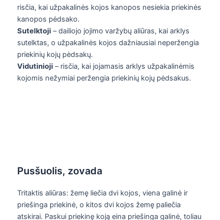
risčia, kai užpakalinės kojos kanopos nesiekia priekinės
kanopos pėdsako.
Sutelktoji
– dailiojo jojimo varžybų aliūras, kai arklys
sutelktas, o užpakalinės kojos dažniausiai neperžengia
priekinių kojų pėdsakų.
Vidutinioji
– risčia, kai jojamasis arklys užpakalinėmis
kojomis nežymiai peržengia priekinių kojų pėdsakus.
Pusšuolis, zovada
Tritaktis aliūras: žemę liečia dvi kojos, viena galinė ir
priešinga priekinė, o kitos dvi kojos žemę paliečia
atskirai. Paskui priekinę koją eina priešinga galinė, toliau