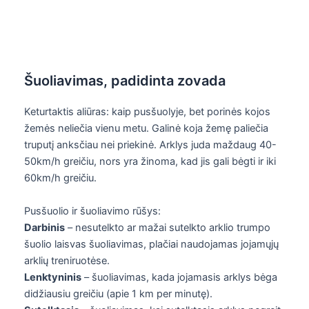
Šuoliavimas, padidinta zovada
Keturtaktis aliūras: kaip pusšuolyje, bet porinės kojos
žemės neliečia vienu metu. Galinė koja žemę paliečia
truputį anksčiau nei priekinė. Arklys juda maždaug 40-
50km/h greičiu, nors yra žinoma, kad jis gali bėgti ir iki
60km/h greičiu.
Pusšuolio ir šuoliavimo rūšys:
Darbinis
– nesutelkto ar mažai sutelkto arklio trumpo
šuolio laisvas šuoliavimas, plačiai naudojamas jojamųjų
arklių treniruotėse.
Lenktyninis
– šuoliavimas, kada jojamasis arklys bėga
didžiausiu greičiu (apie 1 km per minutę).