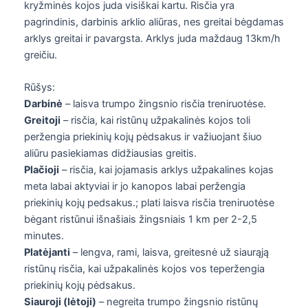
kryžminės kojos juda visiškai kartu. Risčia yra
pagrindinis, darbinis arklio aliūras, nes greitai bėgdamas
arklys greitai ir pavargsta. Arklys juda maždaug 13km/h
greičiu.
Rūšys:
Darbinė
– laisva trumpo žingsnio risčia treniruotėse.
Greitoji
– risčia, kai ristūnų užpakalinės kojos toli
peržengia priekinių kojų pėdsakus ir važiuojant šiuo
aliūru pasiekiamas didžiausias greitis.
Plačioji
– risčia, kai jojamasis arklys užpakalines kojas
meta labai aktyviai ir jo kanopos labai peržengia
priekinių kojų pedsakus.; plati laisva risčia treniruotėse
bėgant ristūnui išnašiais žingsniais 1 km per 2-2,5
minutes.
Platėjanti
– lengva, rami, laisva, greitesnė už siaurąją
ristūnų risčia, kai užpakalinės kojos vos teperžengia
priekinių kojų pėdsakus.
Siauroji (lėtoji)
– negreita trumpo žingsnio ristūnų