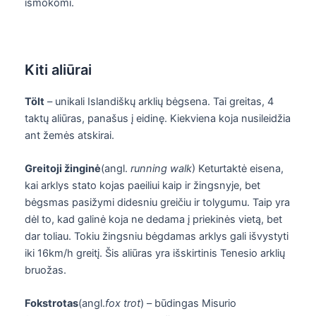
išmokomi.
Kiti aliūrai
Tölt
– unikali Islandiškų arklių bėgsena. Tai greitas, 4
taktų aliūras, panašus į eidinę. Kiekviena koja nusileidžia
ant žemės atskirai.
Greitoji žinginė
(angl.
running walk
) Keturtaktė eisena,
kai arklys stato kojas paeiliui kaip ir žingsnyje, bet
bėgsmas pasižymi didesniu greičiu ir tolygumu. Taip yra
dėl to, kad galinė koja ne dedama į priekinės vietą, bet
dar toliau. Tokiu žingsniu bėgdamas arklys gali išvystyti
iki 16km/h greitį. Šis aliūras yra išskirtinis Tenesio arklių
bruožas.
Fokstrotas
(angl.
fox trot
) – būdingas Misurio