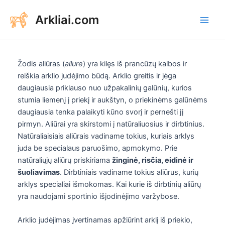
Aller
Arkliai.com
au
Main
contenu
Men
Žodis aliūras (
allure
) yra kilęs iš prancūzų kalbos ir
reiškia arklio judėjimo būdą. Arklio greitis ir jėga
daugiausia priklauso nuo užpakalinių galūnių, kurios
stumia liemenį į priekį ir aukštyn, o priekinėms galūnėms
daugiausia tenka palaikyti kūno svorį ir pernešti jį
pirmyn. Aliūrai yra skirstomi į natūraliuosius ir dirbtinius.
Natūraliaisiais aliūrais vadiname tokius, kuriais arklys
juda be specialaus paruošimo, apmokymo. Prie
natūraliųjų aliūrų priskiriama
žinginė, risčia, eidinė ir
šuoliavimas
. Dirbtiniais vadiname tokius aliūrus, kurių
arklys specialiai išmokomas. Kai kurie iš dirbtinių aliūrų
yra naudojami sportinio išjodinėjimo varžybose.
Arklio judėjimas įvertinamas apžiūrint arklį iš priekio,