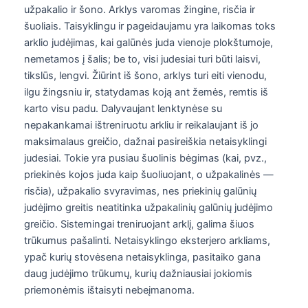
užpakalio ir šono. Arklys varomas žingine, risčia ir
šuoliais. Taisyklingu ir pageidaujamu yra laikomas toks
arklio judėjimas, kai galūnės juda vienoje plokštumoje,
nemetamos į šalis; be to, visi judesiai turi būti laisvi,
tikslūs, lengvi. Žiūrint iš šono, arklys turi eiti vienodu,
ilgu žingsniu ir, statydamas koją ant žemės, remtis iš
karto visu padu. Dalyvaujant lenktynėse su
nepakankamai ištreniruotu arkliu ir reikalaujant iš jo
maksimalaus greičio, dažnai pasireiškia netaisyklingi
judesiai. Tokie yra pusiau šuolinis bėgimas (kai, pvz.,
priekinės kojos juda kaip šuoliuojant, o užpakalinės —
risčia), užpakalio svyravimas, nes priekinių galūnių
judėjimo greitis neatitinka užpakalinių galūnių judėjimo
greičio. Sistemingai treniruojant arklį, galima šiuos
trūkumus pašalinti. Netaisyklingo eksterjero arkliams,
ypač kurių stovėsena netaisyklinga, pasitaiko gana
daug judėjimo trūkumų, kurių dažniausiai jokiomis
priemonėmis ištaisyti nebeįmanoma.