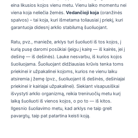
eina likusios kojos vienu metu. Vienu laiko momentu nei
viena koja neliečia žemės.
Vedančioji koja
(oranžinės
spalvos) – tai koja, kuri išmetama toliausiai į priekį, kuri
garantuoja didesnį arklio stabilumą šuoliuojant.
Ratu, pvz., manieže, arklys turi šuoliuoti iš tos kojos, į
kurią pusę daromi posūkiai (jeigu į kairę — iš kairės, jei į
dešinę — iš dešinės). Lauke nesvarbu, iš kurios kojos
šuoliuojama. Šuoliuojant didžiausias krūvis tenka toms
priekinei ir užpakalinei kojoms, kurios ne vienu laiku
atsiremia į žemę (pvz., šuoliuojant iš dešinės, dešiniajai
priekinei ir kairiajai užpakalinei). Siekiant visapusiškai
išvystyti arklio organizmą, reikia treniruočių metu kurį
laiką šuoliuoti iš vienos kojos, o po to — iš kitos.
Ilgesnio šuoliavimo metu, kad arklys ne taip greit
pavargtų, taip pat patartina keisti koją.