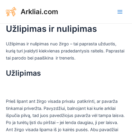
Aller
Arkliai.com
au
Main
contenu
Užlipimas ir nulipimas
Men
Užlipimas ir nulipimas nuo žirgo – tai paprasta užduotis,
kurią turi įvaldyti kiekvienas pradedantysis raitelis. Paprastai
tai parodo bei paaiškina ir treneris.
Užlipimas
Prieš lipant ant žirgo visada privalu patikrinti, ar pavarža
tinkamai priveržta. Pavyzdžiui, balnojant kai kurie arkliai
išpučia pilvą, tad juos pavedžiojus pavarža vėl tampa laisva.
Po ja turėtų lįsti du pirštai – jei lenda daugiau, ji per laisva.
Ant žirgo visada lipama iš jo kairės pusės. Abu pavadžiai