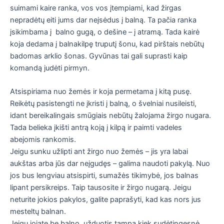
suimami kaire ranka, vos vos įtempiami, kad žirgas
nepradėtų eiti jums dar neįsėdus į balną. Ta pačia ranka
įsikimbama į balno gugą, o dešine – į atramą. Tada kairė
koja dedama į balnakilpę truputį šonu, kad pirštais nebūtų
badomas arklio šonas. Gyvūnas tai gali suprasti kaip
komandą judėti pirmyn.
Atsispiriama nuo žemės ir koja permetama į kitą pusę.
Reikėtų pasistengti ne įkristi į balną, o švelniai nusileisti,
idant bereikalingais smūgiais nebūtų žalojama žirgo nugara.
Tada belieka įkišti antrą koją į kilpą ir paimti vadeles
abejomis rankomis.
Jeigu sunku užlipti ant žirgo nuo žemės – jis yra labai
aukštas arba jūs dar neįgudęs – galima naudoti pakylą. Nuo
jos bus lengviau atsispirti, sumažės tikimybė, jos balnas
lipant persikreips. Taip tausosite ir žirgo nugarą. Jeigu
neturite jokios pakylos, galite paprašyti, kad kas nors jus
mesteltų balnan.
Jeigu jojate be balno, užduotis tampa kiek sudėtingesnė.