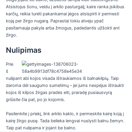
Atsistojus šonu, veidu į arklio pasturgalį, kaire ranka įsikibus
karčių, reikia turėti pakankamai jėgos atsispirti ir permesti
koją per žirgo nugarą. Paprastai tokiu atveju ypač
pasitarnauja pakyla arba žmogus, padedantis užšokti ant
žirgo.
Nulipimas
Prie
š
nulipant abi kojos visada ištraukiamos iš balnakilpių. Taip
daroma dėl saugumo sumetimų – jei jums nespėjus ištraukti
kojos iš kilpos žirgas pradės eiti, praradę pusiausvyrą
griūsite čia pat, po jo kojomis.
Pasilenkite į priekį, link arklio kaklo, ir permeskite kairę koją į
kairę žirgo pusę. Tada belieka lengvai nuslysti balnu žemyn.
Taip pat nulipama ir jojant be balno.