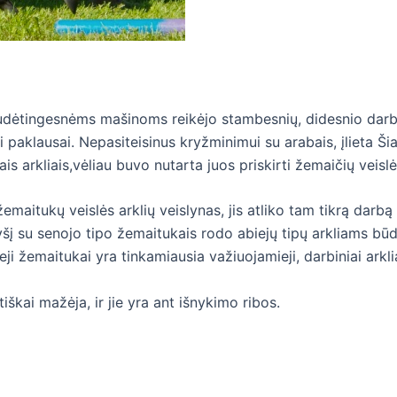
sudėtingesnėms mašinoms reikėjo stambesnių, didesnio darbi
nei paklausai. Nepasiteisinus kryžminimui su arabais, įlieta Š
is arkliais,vėliau buvo nutarta juos priskirti žemaičių veislė
maitukų veislės arklių veislynas, jis atliko tam tikrą darbą 
šį su senojo tipo žemaitukais rodo abiejų tipų arkliams bū
ji žemaitukai yra tinkamiausia važiuojamieji, darbiniai arkli
škai mažėja, ir jie yra ant išnykimo ribos.