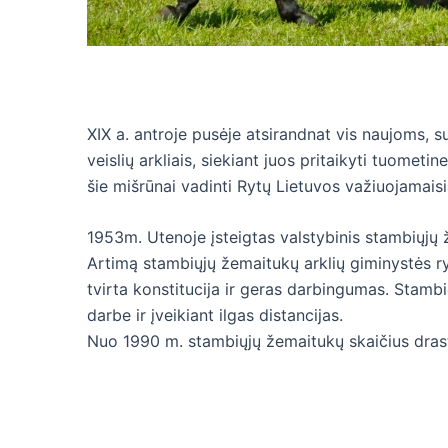
XIX a. antroje pusėje atsirandnat vis naujoms, 
veislių arkliais, siekiant juos pritaikyti tuometi
šie mišrūnai vadinti Rytų Lietuvos važiuojamaisia
1953m. Utenoje įsteigtas valstybinis stambiųjų že
Artimą stambiųjų žemaitukų arklių giminystės ry
tvirta konstitucija ir geras darbingumas. Stambie
darbe ir įveikiant ilgas distancijas.
Nuo 1990 m. stambiųjų žemaitukų skaičius drasti