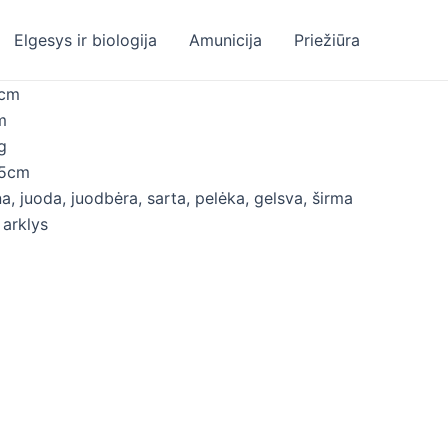
Elgesys ir biologija
Amunicija
Priežiūra
2cm
m
g
,5cm
na, juoda, juodbėra, sarta, pelėka, gelsva, širma
 arklys