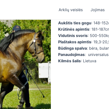
Arklių veislės
Jojimas
Aukštis ties gogu
: 148-15
Krūtinės apimtis
: 181-187c
Vidutinis svoris
: 500-550k
Plaštakos apimtis
: 19,3-20
Būdinga spalva
: bėra, bula
Panaudojimas
: universalus
Kilmės šalis
: Lietuva