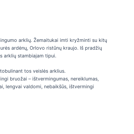
ngumo arklių. Žemaitukai imti kryžminti su kitų
iaurės ardėnų, Orlovo ristūnų kraujo. Iš pradžių
s arklių stambiajam tipui.
tobulinant tos veislės arklius.
dingi bruožai – ištvermingumas, nereiklumas,
ai, lengvai valdomi, nebaikšūs, ištvermingi