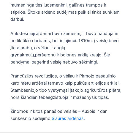
raumeninga ties juosmenimi, galūnės trumpos ir
stiprios. Šitoks ardėno sudėjimas puikiai tinka sunkiam
darbui.
Ankstesnieji ardėnai buvo žemesni, ir buvo naudojami
ne tik ūkio darbams, bet ir jojimui. 1810m. į veislę buvo
įlieta arabų, o vėliau ir anglų
grynakraujų,peršeronų ir bolonės arklių kraujo. Šie
bandymai pagerinti veislę nebuvo sėkmingi.
Prancūzijos revoliucijos, o vėliau ir Pirmojo pasaulinio
karo metu ardėnai tarnavo kaip puikūs artilerijos arkliai.
Stambesniojo tipo vystymąsi įtakojo agrikultūros plėtra,
nors šiandien tebeegzistuoja ir mažesnysis tipas.
Žinomos ir kitos panašios veislės – Auxois ir dar
sunkesnio sudėjimo
Šiaurės ardėnas
.