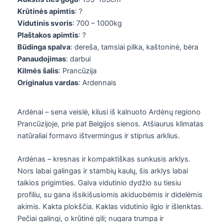
Krūtinės apimtis
: ?
Vidutinis svoris
: 700 – 1000kg
Plaštakos apimtis
: ?
Būdinga spalva
: dereša, tamsiai pilka, kaštoninė, bėra
Panaudojimas
: darbui
Kilmės šalis
: Prancūzija
Originalus vardas
: Ardennais
Ardėnai – sena veislė, kilusi iš kalnuoto Ardėnų regiono
Prancūzijoje, prie pat Belgijos sienos. Atšiaurus klimatas
natūraliai formavo ištvermingus ir stiprius arklius.
Ardėnas – kresnas ir kompaktiškas sunkusis arklys.
Nors labai galingas ir stambių kaulų, šis arklys labai
taikios prigimties. Galva vidutinio dydžio su tiesiu
profiliu, su gana išsikišusiomis akiduobėmis ir didelėmis
akimis. Kakta plokščia. Kaklas vidutinio ilgio ir išlenktas.
Pečiai galingi, o krūtinė gili; nugara trumpa ir