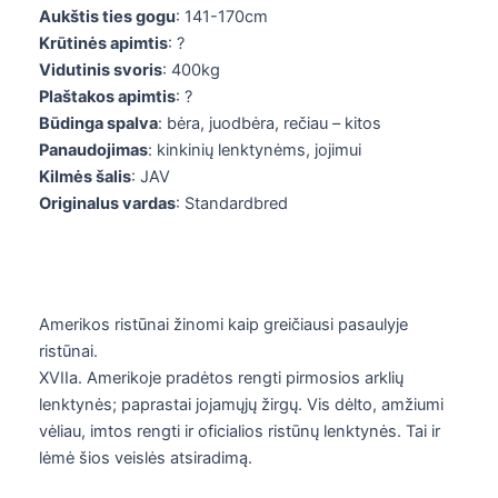
Aukštis ties gogu
: 141-170cm
Krūtinės apimtis
: ?
Vidutinis svoris
: 400kg
Plaštakos apimtis
: ?
Būdinga spalva
: bėra, juodbėra, rečiau – kitos
Panaudojimas
: kinkinių lenktynėms, jojimui
Kilmės šalis
: JAV
Originalus vardas
: Standardbred
Amerikos ristūnai žinomi kaip greičiausi pasaulyje
ristūnai.
XVIIa. Amerikoje pradėtos rengti pirmosios arklių
lenktynės; paprastai jojamųjų žirgų. Vis dėlto, amžiumi
vėliau, imtos rengti ir oficialios ristūnų lenktynės. Tai ir
lėmė šios veislės atsiradimą.