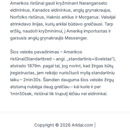
Amerikos ristūnai gauti kryžminant Naranganseto
eidininkus, Kanados eidininkus, anglų grynakraujus,
Norfolko ristūnus, Haknio arklius ir Morganus. Veisėjai
atrinkdavo linijas, kurių arkliai būdavo greičiausi. Tarp
eržilų, naudoti kryžminimui, į Ameriką importuotas ir
garsusis anglų grynakraujis Messenger.
Šios veislės pavadinimas – Amerikos
ristūnai(Standartbred – angl. „standartinis+išveistas“),
atsirado 1879m. pagal tai, jog norint, kad žirgas būtų
įregistruotas, jam reikėjo nurisčiuoti mylią standartiniu
laiku – 2min30s. Šiandien dauguma šios veislės žirgų
atstumą nubėga daug greičiau – kai kurie ir per
1min50sek, ristūnai tik truputį lėčiau nei eidininkai.
Copyright © 2026 Arkliai.com |