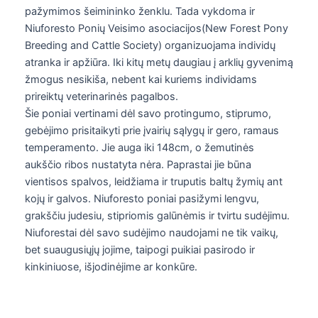
pažymimos šeimininko ženklu. Tada vykdoma ir
Niuforesto Ponių Veisimo asociacijos(New Forest Pony
Breeding and Cattle Society) organizuojama individų
atranka ir apžiūra. Iki kitų metų daugiau į arklių gyvenimą
žmogus nesikiša, nebent kai kuriems individams
prireiktų veterinarinės pagalbos.
Šie poniai vertinami dėl savo protingumo, stiprumo,
gebėjimo prisitaikyti prie įvairių sąlygų ir gero, ramaus
temperamento. Jie auga iki 148cm, o žemutinės
aukščio ribos nustatyta nėra. Paprastai jie būna
vientisos spalvos, leidžiama ir truputis baltų žymių ant
kojų ir galvos. Niuforesto poniai pasižymi lengvu,
grakščiu judesiu, stipriomis galūnėmis ir tvirtu sudėjimu.
Niuforestai dėl savo sudėjimo naudojami ne tik vaikų,
bet suaugusiųjų jojime, taipogi puikiai pasirodo ir
kinkiniuose, išjodinėjime ar konkūre.