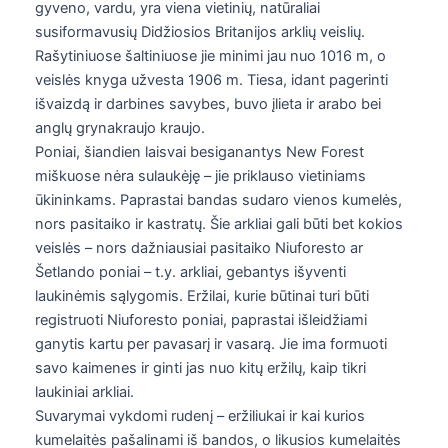
gyveno, vardu, yra viena vietinių, natūraliai
susiformavusių Didžiosios Britanijos arklių veislių.
Rašytiniuose šaltiniuose jie minimi jau nuo 1016 m, o
veislės knyga užvesta 1906 m. Tiesa, idant pagerinti
išvaizdą ir darbines savybes, buvo įlieta ir arabo bei
anglų grynakraujo kraujo.
Poniai, šiandien laisvai besiganantys New Forest
miškuose nėra sulaukėję – jie priklauso vietiniams
ūkininkams. Paprastai bandas sudaro vienos kumelės,
nors pasitaiko ir kastratų. Šie arkliai gali būti bet kokios
veislės – nors dažniausiai pasitaiko Niuforesto ar
Šetlando poniai – t.y. arkliai, gebantys išyventi
laukinėmis sąlygomis. Eržilai, kurie būtinai turi būti
registruoti Niuforesto poniai, paprastai išleidžiami
ganytis kartu per pavasarį ir vasarą. Jie ima formuoti
savo kaimenes ir ginti jas nuo kitų eržilų, kaip tikri
laukiniai arkliai.
Suvarymai vykdomi rudenį – eržiliukai ir kai kurios
kumelaitės pašalinami iš bandos, o likusios kumelaitės