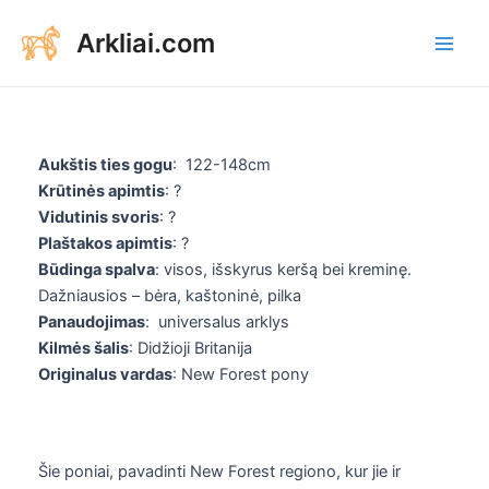
Aller
Arkliai.com
au
Main
contenu
Men
Aukštis ties gogu
: 122-148cm
Krūtinės apimtis
: ?
Vidutinis svoris
: ?
Plaštakos apimtis
: ?
Būdinga spalva
: visos, išskyrus keršą bei kreminę.
Dažniausios – bėra, kaštoninė, pilka
Panaudojimas
: universalus arklys
Kilmės šalis
: Didžioji Britanija
Originalus vardas
: New Forest pony
Šie poniai, pavadinti New Forest regiono, kur jie ir