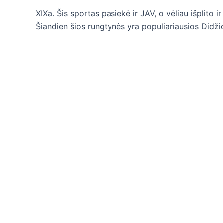
XIXa. Šis sportas pasiekė ir JAV, o vėliau išplito ir
Šiandien šios rungtynės yra populiariausios Didžiojo