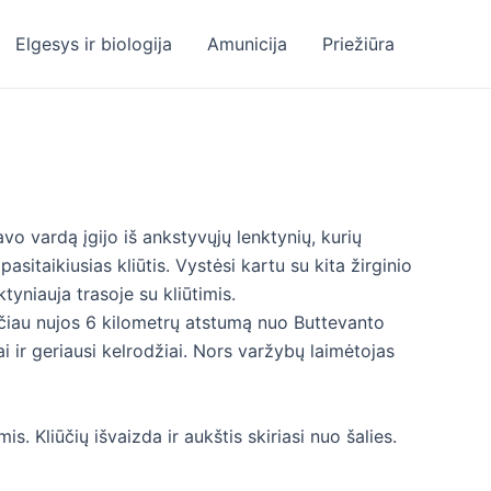
Elgesys ir biologija
Amunicija
Priežiūra
savo vardą įgijo iš ankstyvųjų lenktynių, kurių
asitaikiusias kliūtis. Vystėsi kartu su kita žirginio
tyniauja trasoje su kliūtimis.
ičiau nujos 6 kilometrų atstumą nuo Buttevanto
i ir geriausi kelrodžiai. Nors varžybų laimėtojas
. Kliūčių išvaizda ir aukštis skiriasi nuo šalies.