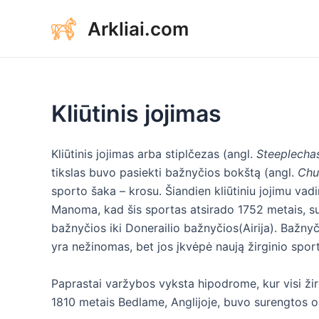
Aller
Arkliai.com
au
contenu
Kliūtinis jojimas
Kliūtinis jojimas arba stiplčezas (angl.
Steeplecha
tikslas buvo pasiekti bažnyčios bokštą (angl.
Chu
sporto šaka – krosu. Šiandien kliūtiniu jojimu vadi
Manoma, kad šis sportas atsirado 1752 metais, su
bažnyčios iki Donerailio bažnyčios(Airija). Bažnyč
yra nežinomas, bet jos įkvėpė naują žirginio sporto
Paprastai varžybos vyksta hipodrome, kur visi žirga
1810 metais Bedlame, Anglijoje, buvo surengtos o