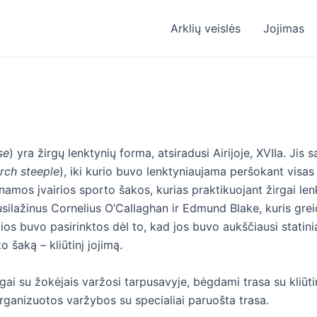
Arklių veislės
Jojimas
se
) yra žirgų lenktynių forma, atsiradusi Airijoje, XVIIa. Jis 
rch steeple
), iki kurio buvo lenktyniaujama peršokant visas p
namos įvairios sporto šakos, kurias praktikuojant žirgai lenk
silažinus Cornelius O’Callaghan ir Edmund Blake, kuris gre
ios buvo pasirinktos dėl to, kad jos buvo aukščiausi statinia
 šaką – kliūtinį jojimą.
i su žokėjais varžosi tarpusavyje, bėgdami trasa su kliūtimis
rganizuotos varžybos su specialiai paruošta trasa.