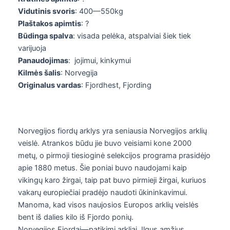
Vidutinis svoris
: 400—550kg
Plaštakos apimtis
: ?
Būdinga spalva
: visada pelėka, atspalviai šiek tiek
varijuoja
Panaudojimas
: jojimui, kinkymui
Kilmės šalis
: Norvegija
Originalus vardas
: Fjordhest, Fjording
Norvegijos fiordų arklys yra seniausia Norvegijos arklių
veislė. Atrankos būdu jie buvo veisiami kone 2000
metų, o pirmoji tiesioginė selekcijos programa prasidėjo
apie 1880 metus. Šie poniai buvo naudojami kaip
vikingų karo žirgai, taip pat buvo pirmieji žirgai, kuriuos
vakarų europiečiai pradėjo naudoti ūkininkavimui.
Manoma, kad visos naujosios Europos arklių veislės
bent iš dalies kilo iš Fjordo ponių.
Norvegijos Fjordai—patikimi arkliai. Ilgus amžius